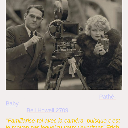
L’actrice Allene Ray avec sa caméra
Pathé-
Baby
au côté d’un opérateur anonyme et sa
caméra
Bell Howell 2709
)
.
(photo : X
"
Familiarise-toi avec la caméra, puisque c'est
le moyen par lequel tu veux t'exprimer
" Erich