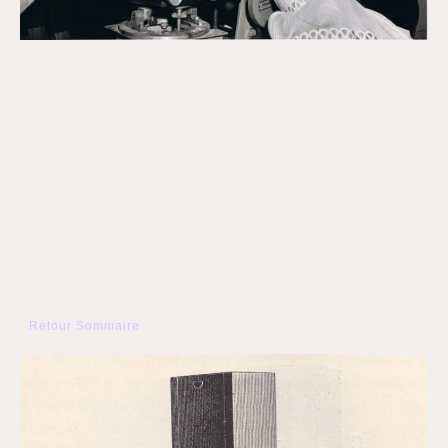
Jane Powell à l’oeilleton de la caméra (ici une
Technicolor
) qui la filmera dans la scène où
elle apparaîtra… dans le film de Robert Z.
Leonard:
Nancy goes to Rio
(1950)
(© photo
Metro-Goldwyn-Mayer).
Retour Sommaire