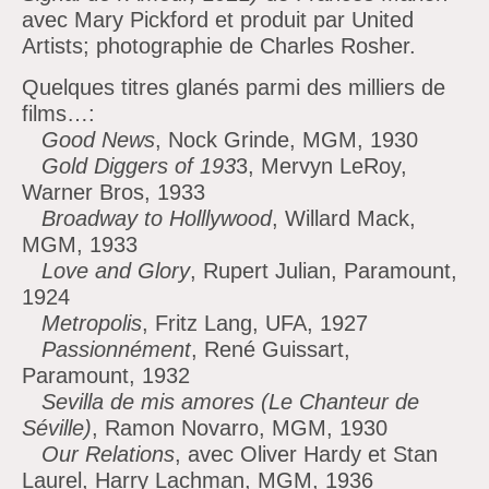
avec Mary Pickford et produit par United
Artists; photographie de Charles Rosher.
Quelques titres glanés parmi des milliers de
films…:
Good News
, Nock Grinde, MGM, 1930
Gold Diggers of 193
3, Mervyn LeRoy,
Warner Bros, 1933
Broadway to Holllywood
, Willard Mack,
MGM, 1933
Love and Glory
, Rupert Julian, Paramount,
1924
Metropolis
, Fritz Lang, UFA, 1927
Passionnément
, René Guissart,
Paramount, 1932
Sevilla de mis amores (Le Chanteur de
Séville)
, Ramon Novarro, MGM, 1930
Our Relations
, avec Oliver Hardy et Stan
Laurel, Harry Lachman, MGM, 1936