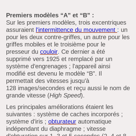
Premiers modèles
“A”
et
“B” :
Sur les premiers modèles, trois excentriques
assuraient
l'intermittence du mouvement
:
un
pour les deux contre-griffes, un autre pour les
griffes mobiles et le troisième pour le
presseur
du
couloir
.
Ce dernier a été
supprimé
vers 1925 et remplacé par un
système
d’engrenages ;
l'appareil ainsi
modifié est devenu le modèle
“B”. Il
permettait des vitesses
jusqu’à
128 images/secondes et reçu aussi le nom de
grande vitesse (
High Speed
).
Les principales améliorations étaient les
suivantes :
système de caches incorporés ;
système
d’iris ;
obturateur
automatique
indépendant du diaphragme ;
vitesse
d’obturation sur 1, 3 et 5 secondes (2, 4 et 8