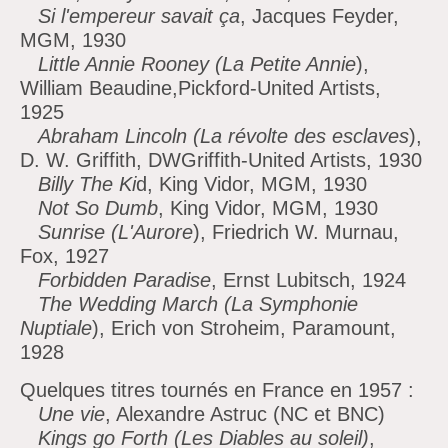
Si l'empereur savait ça
, Jacques Feyder,
MGM, 1930
Little Annie Rooney (La Petite Annie
),
William Beaudine,Pickford-United Artists,
1925
Abraham Lincoln (La révolte des esclaves
),
D. W. Griffith, DWGriffith-United Artists, 1930
Billy The Ki
d, King Vidor, MGM, 1930
Not So Dumb
, King Vidor, MGM, 1930
Sunrise (L'Aurore
), Friedrich W. Murnau,
Fox, 1927
Forbidden Paradise
, Ernst Lubitsch, 1924
The Wedding March (La Symphonie
Nuptiale
), Erich von Stroheim, Paramount,
1928
Quelques titres tournés en France en 1957 :
Une vie
, Alexandre Astruc (NC et BNC)
Kings go Forth (Les Diables au soleil)
,