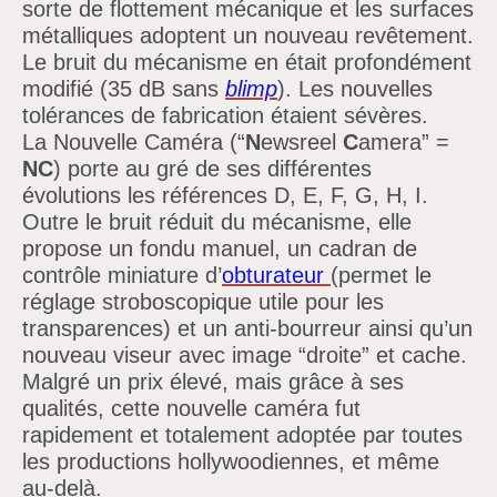
sorte de flottement mécanique et les surfaces
métalliques adoptent un nouveau revêtement.
Le bruit du mécanisme en était profondément
modifié (35 dB sans
blimp
). Les nouvelles
tolérances de fabrication étaient sévères.
La Nouvelle Caméra (“
N
ewsreel
C
amera”
=
NC
) porte au gré de ses différentes
évolutions les références D, E, F, G, H, I.
Outre le bruit réduit du mécanisme, elle
propose un fondu manuel, un cadran de
contrôle miniature
d’
obturateur
(permet le
réglage stroboscopique utile pour les
transparences) et un anti-bourreur ainsi
qu’un
nouveau viseur avec image
“droite”
et cache.
Malgré un prix élevé, mais grâce à ses
qualités, cette nouvelle caméra fut
rapidement et totalement adoptée par toutes
les productions hollywoodiennes, et même
au-delà.