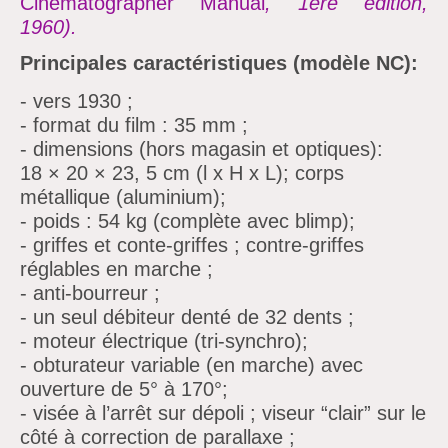
Cinematographer Manual
, 1ère édition,
1960).
Principales caractéristiques (modèle NC):
- vers 1930 ;
- format du film :
35 mm ;
- dimensions (hors magasin et optiques):
18 × 20 × 23,
5
cm (l
x
H
x
L); corps
métallique (aluminium);
- poids :
54 kg (complète avec blimp);
- griffes et conte-griffes ;
contre-griffes
réglables en marche ;
- anti-bourreur ;
- un seul débiteur denté de 32 dents ;
- moteur électrique (tri-synchro);
- obturateur variable (en marche) avec
ouverture de 5° à 170°;
- visée à
l’arrêt sur dépoli ;
viseur
“clair”
sur le
côté à correction de parallaxe ;