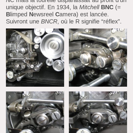
NC
mais la tourelle disparaissait au profit
d’un
unique objectif. En 1934, la
Mitchell
BNC
(=
B
limped
N
ewsreel
C
amera) est lancée.
Suivront une
BNCR
, où le R signifie
“réflex”.