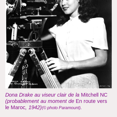
Dona Drake au viseur clair de la
Mitchell NC
(probablement au moment de
En route vers
le Maroc
, 1942)
.
(© photo Paramount)