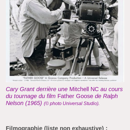
Cary Grant derrière une
Mitchell NC
au cours
du tournage du film
Father Goose
de Ralph
Nelson (1965)
(© photo Universal Studio).
Filmographie
(liste non exhaustive)
: