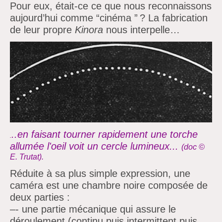
Pour eux, était-ce ce que nous reconnaissons
aujourd’hui comme “cinéma ” ? La fabrication
de leur propre
Kinora
nous interpelle…
..en faisant tourner rapidement une torche
.
allumée l'oeil voit un cercle lumineux...
(doc ©
E. Trutat).
Réduite à sa plus simple expression, une
caméra est une chambre noire composée de
deux parties :
–
- une partie mécanique qui assure le
déroulement (continu puis intermittent puis