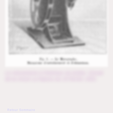
Le mécanisme à l’intérieur du boitier. Extrait
de la revue
La Nature
du 15 février 1901.
Retour Sommaire