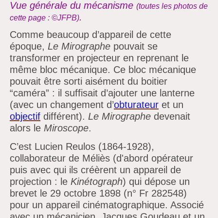
Vue générale du mécanisme
(toutes les photos de
.
cette page : ©JFPB)
Comme beaucoup d’appareil de cette
époque,
Le Mirographe
pouvait se
transformer en projecteur en reprenant le
même bloc mécanique. Ce bloc mécanique
pouvait être sorti aisément du boitier
“caméra” : il suffisait d’ajouter une lanterne
(avec un changement d’
obturateur
et un
objectif
différent).
Le Mirographe
devenait
alors le
Miroscope
.
C’est Lucien Reulos (1864-1928),
collaborateur de Méliès (d'abord opérateur
puis avec qui ils créèrent un appareil de
projection : le
Kinétograph
) qui dépose un
brevet le 29 octobre 1898 (n° Fr 282548)
pour un appareil cinématographique. Associé
avec un mécanicien, Jacques Goudeau et un