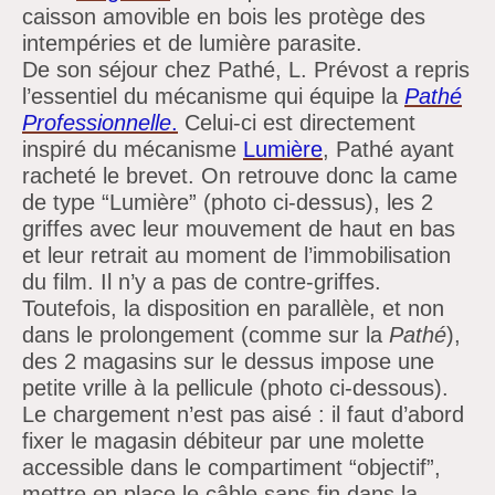
caisson amovible en bois les protège des
intempéries et de lumière parasite.
De son séjour chez Pathé, L. Prévost a repris
l’essentiel du mécanisme qui équipe la
Pathé
Professionnelle
.
Celui-ci est directement
inspiré du mécanisme
Lumière
, Pathé ayant
racheté le brevet. On retrouve donc la came
de type
“Lumière”
(photo ci-dessus), les 2
griffes avec leur mouvement de haut en bas
et leur retrait au moment de
l’immobilisation
du film. Il
n’y a pas de contre-griffes.
Toutefois, la disposition en parallèle, et non
dans le prolongement (comme sur la
Pathé
),
des 2 magasins sur le dessus impose une
petite vrille à la pellicule (photo ci-dessous).
Le chargement
n’est pas aisé :
il faut
d’abord
fixer le magasin débiteur par une molette
accessible dans le compartiment
“objectif”,
mettre en place le
câble
sans fin dans la