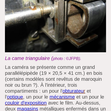
La came triangulaire (
photo :
©JFPB).
La caméra se présente comme un grand
parallélépipède (19 × 20,5 × 41 cm.) en bois
(certains modèles sont revêtus de maroquin
noir ou brun ?).
À
l’intérieur, trois
compartiments :
un pour
l’
obturateu
r
et
l’
optiqu
e
, un pour le
mécanisme
et un pour le
couloir
d’exposition
avec le film. Au-dessus,
deux
magasins
métalliques enfermés dans un