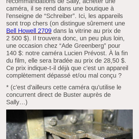
recommandations de Sally, acheter une
caméra, il se rend dans une boutique à
l’enseigne de
“Schreiber”. Ici, les appareils
sont trop chers (on distingue sûrement une
Bell Howell 2709
dans la vitrine au prix de
2 500 $). Il trouvera donc, un peu plus loin,
une occasion chez
“Ade Greenberg”
pour
140 $: notre caméra
Lucien Prévost.
À
la fin
du film, elle sera bradée au prix de
28,50 $.
Ce prix indique-t-il déjà que
c’est un appareil
complètement dépassé et/ou mal conçu ?
* (c’est
d’ailleurs cette caméra
qu’utilise le
concurrent direct de Buster auprès de
Sally…)