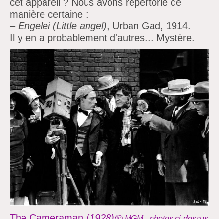
cet appareil ?
Nous avons répertorié de
manière certaine :
– Engelei (Little angel)
, Urban Gad, 1914.
Il y en a probablement d'autres... Mystère.
The Cameraman
(1928)
(© MGM -
photos
ci-dessus