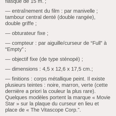
flasque de 15 m. ;
—
entraînement du film : par manivelle ;
tambour central denté (double rangée),
double griffe ;
—
obturateur fixe ;
—
compteur : par aiguille/curseur de “Full” à
“Empty” ;
—
objectif fixe (de type sténopé) ;
—
dimensions : 4,5 x 12,6 x 17,5 cm.;
—
finitions : corps métallique peint. Il existe
plusieurs teintes : noire, marron, verte (cette
dernière a priori la couleur la plus rare).
Quelques modèles portent la marque « Movie
Star » sur la plaque du curseur en lieu et
place de « The Vitascope Corp.".