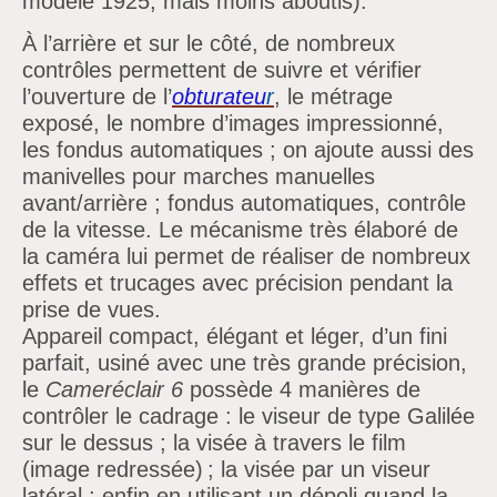
modèle 1925, mais moins aboutis).
À l’arrière et sur le côté, de nombreux
contrôles permettent de suivre et vérifier
l’ouverture de l’
obturateu
r
, le métrage
exposé, le nombre d’images impressionné,
les fondus automatiques ; on ajoute aussi des
manivelles pour marches manuelles
avant/arrière ; fondus automatiques, contrôle
de la vitesse. Le mécanisme très élaboré de
la caméra lui permet de réaliser de nombreux
effets et trucages avec précision pendant la
prise de vues.
Appareil compact, élégant et léger, d’un fini
parfait, usiné avec une très grande précision,
le
Cameréclair 6
possède 4 manières de
contrôler le cadrage : le viseur de type Galilée
sur le dessus ; la visée à travers le film
(image redressée) ; la visée par un viseur
latéral ; enfin en utilisant un dépoli quand la