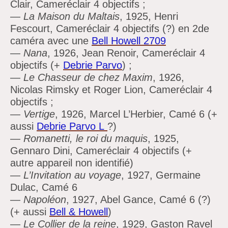
Clair, Cameréclair 4 objectifs ;
—
La Maison du Maltais
, 1925, Henri
Fescourt, Cameréclair 4 objectifs (?) en 2de
caméra avec une
Bell Howell 2709
—
Nana
, 1926, Jean Renoir, Cameréclair 4
objectifs (+
Debrie
Parvo
) ;
—
Le Chasseur de chez Maxim
, 1926,
Nicolas Rimsky et Roger Lion, Cameréclair 4
objectifs ;
—
Vertige
, 1926, Marcel L’Herbier, Camé 6 (+
aussi
Debrie Parvo L
?)
—
Romanetti, le roi du maquis
, 1925,
Gennaro Dini, Cameréclair 4 objectifs (+
autre appareil non identifié)
—
L’Invitation au voyage
, 1927, Germaine
Dulac, Camé 6
—
Napoléon
, 1927, Abel Gance, Camé 6 (?)
(+ aussi
Bell & Howell
)
—
Le Collier de la reine
, 1929, Gaston Ravel